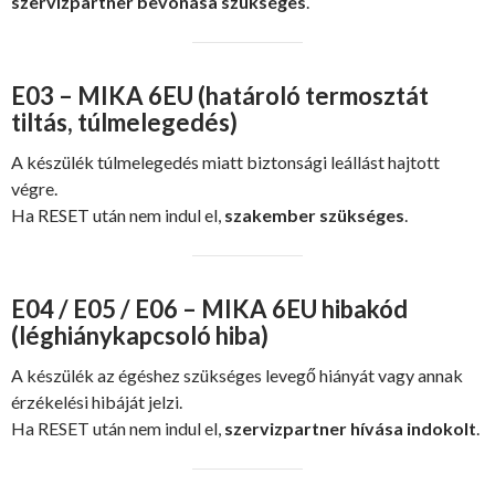
szervizpartner bevonása szükséges
.
E03 – MIKA 6EU (határoló termosztát
tiltás, túlmelegedés)
A készülék túlmelegedés miatt biztonsági leállást hajtott
végre.
Ha RESET után nem indul el,
szakember szükséges
.
E04 / E05 / E06 – MIKA 6EU hibakód
(léghiánykapcsoló hiba)
A készülék az égéshez szükséges levegő hiányát vagy annak
érzékelési hibáját jelzi.
Ha RESET után nem indul el,
szervizpartner hívása indokolt
.