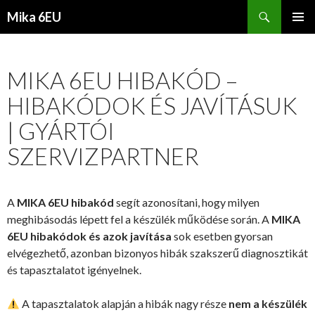
Keresés
Mika 6EU
KILÉPÉS
ELSŐDL
A
MENÜ
TARTALOMBA
MIKA 6EU HIBAKÓD –
HIBAKÓDOK ÉS JAVÍTÁSUK
| GYÁRTÓI
SZERVIZPARTNER
A
MIKA 6EU hibakód
segít azonosítani, hogy milyen
meghibásodás lépett fel a készülék működése során. A
MIKA
6EU hibakódok és azok javítása
sok esetben gyorsan
elvégezhető, azonban bizonyos hibák szakszerű diagnosztikát
és tapasztalatot igényelnek.
A tapasztalatok alapján a hibák nagy része
nem a készülék