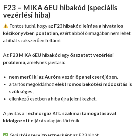
F23 – MIKA 6EU hibakód (speciális
vezérlési hiba)
Fontos tudni, hogy az
F23 hibakód leírása a hivatalos
kézikönyvben pontatlan
, ezért abból önmagában nem lehet
a hibát szakszerűen feltárni.
Az
F23 MIKA 6EU hibakód
egy
összetett vezérlési
probléma
, amelynek javítása:
nem merül ki az Auróra vezérlőpanel cseréjében
,
a tartós megoldáshoz
elektromos bekötési módosítás is
szükséges
,
ellenkező esetben a hiba újra jelentkezhet.
A javítás a
Technorgáz Kft. szakmai támogatásával
kidolgozott eljárás
alapján történik.
Gyártói szervizpartnerként
az F23 hibát