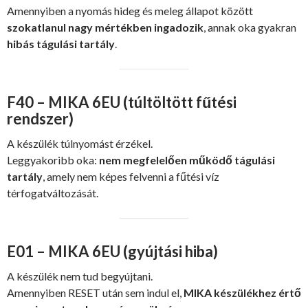
Amennyiben a nyomás hideg és meleg állapot között
szokatlanul nagy mértékben ingadozik
, annak oka gyakran
hibás tágulási tartály
.
F40 – MIKA 6EU (túltöltött fűtési
rendszer)
A készülék túlnyomást érzékel.
Leggyakoribb oka:
nem megfelelően működő tágulási
tartály
, amely nem képes felvenni a fűtési víz
térfogatváltozását.
E01 – MIKA 6EU (gyújtási hiba)
A készülék nem tud begyújtani.
Amennyiben RESET után sem indul el,
MIKA készülékhez értő