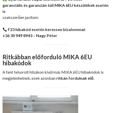
garanciális és garancián túli MIKA 6EU készülékek esetén
is
szakszerűen javítom.
F23 hibakód esetén keressen bizalommal:
+36 30 949 8943 – Nagy Péter
Ritkábban előforduló MIKA 6EU
hibakódok
A fent felsorolt hibákon kívül más MIKA 6EU hibakódok is
megjelenhetnek, ezek azonban
ritkán fordulnak elő
.