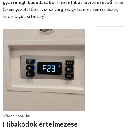
gyári meghibásodásából
, hanem
hibás kivitelezésből
ered
(szennyezett fűtési víz, szivárgó vagy tömörtelen rendszer,
hibás tágulási tartály).
Mika 6EU F23 hiba
Hibakódok értelmezése