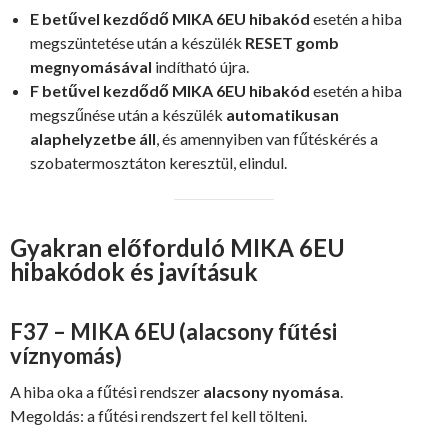
E betűvel kezdődő MIKA 6EU hibakód
esetén a hiba
megszüntetése után a készülék
RESET gomb
megnyomásával
indítható újra.
F betűvel kezdődő MIKA 6EU hibakód
esetén a hiba
megszűnése után a készülék
automatikusan
alaphelyzetbe áll
, és amennyiben van fűtéskérés a
szobatermosztáton keresztül, elindul.
Gyakran előforduló MIKA 6EU
hibakódok és javításuk
F37 – MIKA 6EU (alacsony fűtési
víznyomás)
A hiba oka a fűtési rendszer
alacsony nyomása
.
Megoldás: a fűtési rendszert fel kell tölteni.